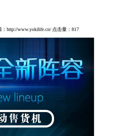
tp://www.yokilife.cn/
点击量：
817